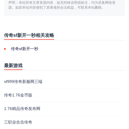
声明：本站所有文章资源内容，如无特殊说明或标注，均为采集网络资
源。如若本站内容侵犯了原著者的合法权益，可联系本站删除。
传奇sf新开一秒相关攻略
传奇sf新开一秒
最新游戏
sf999传奇新服网三端
传奇1.76金币版
1.76精品传奇发布网
三职业合击传奇