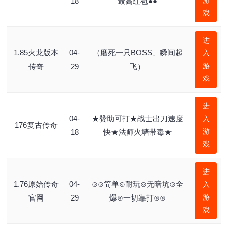
游
18
最高红苞●●
戏
进
1.85火龙版本
04-
（磨死一只BOSS、瞬间起
入
游
传奇
29
飞）
戏
进
04-
★赞助可打★战士出刀速度
入
176复古传奇
游
18
快★法师火墙带毒★
戏
进
1.76原始传奇
04-
⊙⊙简单⊙耐玩⊙无暗坑⊙全
入
游
官网
29
爆⊙一切靠打⊙⊙
戏