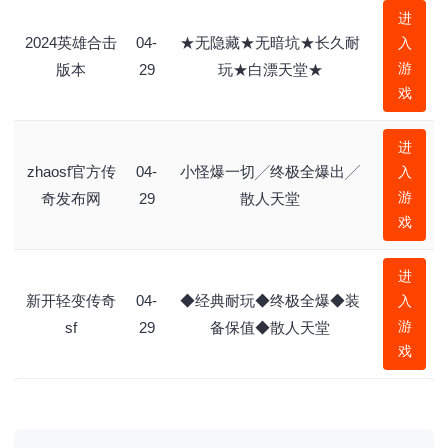
进
2024英雄合击
04-
★无隐藏★无暗坑★长久耐
入
游
版本
29
玩★白漂天堂★
戏
进
zhaosf官方传
04-
小怪爆一切╱终极全爆出╱
入
游
奇发布网
29
散人天堂
戏
进
新开轻变传奇
04-
◆经典耐玩◆终极全爆◆装
入
游
sf
29
备保值◆散人天堂
戏