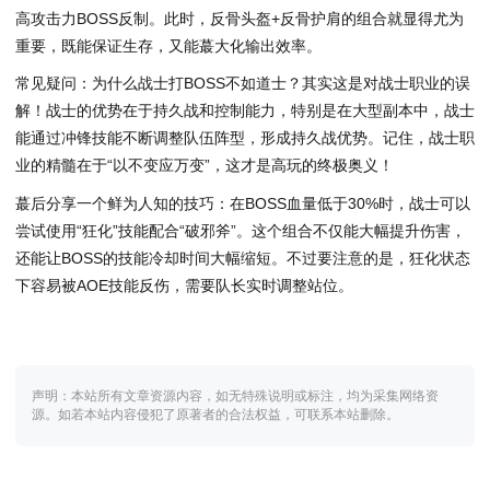
高攻击力BOSS反制。此时，反骨头盔+反骨护肩的组合就显得尤为
重要，既能保证生存，又能蕞大化输出效率。
常见疑问：为什么战士打BOSS不如道士？其实这是对战士职业的误
解！战士的优势在于持久战和控制能力，特别是在大型副本中，战士
能通过冲锋技能不断调整队伍阵型，形成持久战优势。记住，战士职
业的精髓在于“以不变应万变”，这才是高玩的终极奥义！
蕞后分享一个鲜为人知的技巧：在BOSS血量低于30%时，战士可以
尝试使用“狂化”技能配合“破邪斧”。这个组合不仅能大幅提升伤害，
还能让BOSS的技能冷却时间大幅缩短。不过要注意的是，狂化状态
下容易被AOE技能反伤，需要队长实时调整站位。
声明：本站所有文章资源内容，如无特殊说明或标注，均为采集网络资
源。如若本站内容侵犯了原著者的合法权益，可联系本站删除。