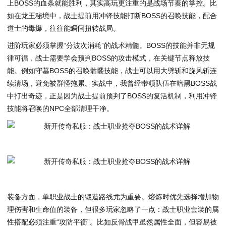
上BOSS的血条就能胜利，其实高玩更注重的是战场节奏的掌控。比
如在龙王秘境中，战士提前用冲锋技能打断BOSS的召唤技能，配合
道士的毒爆，往往能瞬间扭转战局。
进阶玩家必须掌握“分波次消耗”的战术精髓。BOSS的技能并非无规
律可循，战士需要学会预判BOSS的攻击模式，在关键节点释放技
能。例如守墓BOSS的召唤骷髅技能，战士可以用大劈斩和旋风斩连
续清场，避免被群怪拖累。实战中，我曾经带领队伍在暗黑BOSS战
中打出奇迹，正是因为战士提前预判了BOSS的复活机制，利用冲锋
技能将召唤的NPC全部清理干净。
装备方面，单职业战士的锻造路线尤为重要。熔炼时优先选择增加物
理伤害和生命值的装备，但很多玩家忽略了一点：战士职业套装的属
性搭配必须注重“攻防平衡”。比如反骨战甲虽然属性全面，但容易被