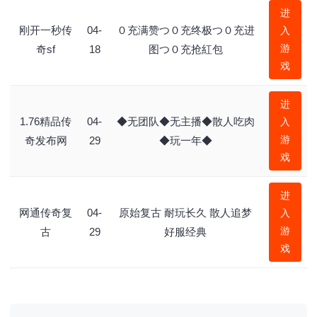
进
刚开一秒传
04-
０充满赞つ０充终极つ０充进
入
游
奇sf
18
图つ０充抢紅包
戏
进
1.76精品传
04-
◆无团队◆无主播◆散人吃肉
入
游
奇发布网
29
◆玩一年◆
戏
进
网通传奇复
04-
原始复古 耐玩长久 散人追梦
入
游
古
29
好服经典
戏