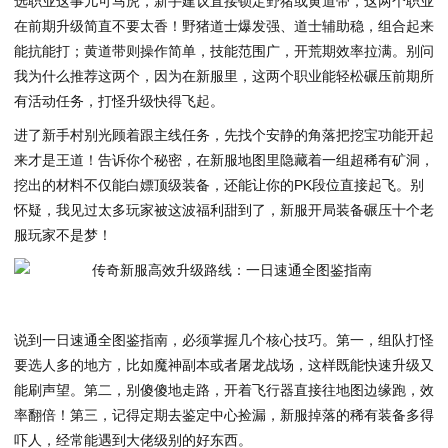
选职业这事儿可马虎，新手建议直接锁定野猪或黄道带，这两个职业
在前期升级简直不要太香！野猪道士爆发强、道士辅助稳，组合起来
能抗能打；黄道带则操作简单，技能范围广，开荒期效率拉满。别问
我为什么推荐这两个，因为在新服里，这两个职业能轻松碾压前期所
有活动任务，打怪升级快得飞起。
进了新手村别光顾着跟主线任务，先找个安静的角落把挖宝功能开起
来才是王道！告诉你个秘密，在新服地图里隐藏着一组超稀有矿洞，
挖出的材料不仅能白嫖顶级装备，还能让你的PK段位直接起飞。别
怀疑，我见过太多玩家被这波福利甜到了，新服开局装备碾压十个老
服玩家不是梦！
说到
一日速通全图鉴指南
，必须掌握几个核心技巧。第一，组队打怪
要选人多的地方，比如魔神副本或者屠龙战场，这样既能快速升级又
能刷声望。第二，别傻傻地走路，开着飞行器直接往地图边缘跑，效
率翻倍！第三，记得定期去鉴定中心捡漏，新服掉落的稀有装备多得
吓人，经常能遇到大佬级别的好东西。