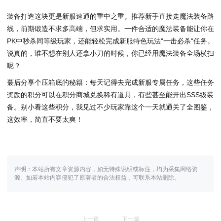
装备打造这块更是新服速通的重中之重。推荐新手直接走魔法装备路
线，前期锻造不求多高端，但求实用。一件合适的魔法装备能让你在
PK中秒杀同等级玩家，还能轻松完成新服特色玩法"一击必杀"任务。
说真的，谁不想在别人还拿小刀的时候，你已经用魔法装备全场横扫
呢？
蕞后分享个压箱底的秘籍：每天记得去完成新服专属任务，这些任务
奖励的积分可以在积分商城兑换稀有道具，有些甚至能开出SSS级装
备。别小看这些积分，我见过不少玩家靠这个一天就通关了全图鉴，
这效率，简直不要太爽！
声明：本站所有文章资源内容，如无特殊说明或标注，均为采集网络资
源。如若本站内容侵犯了原著者的合法权益，可联系本站删除。
上一篇
下一篇