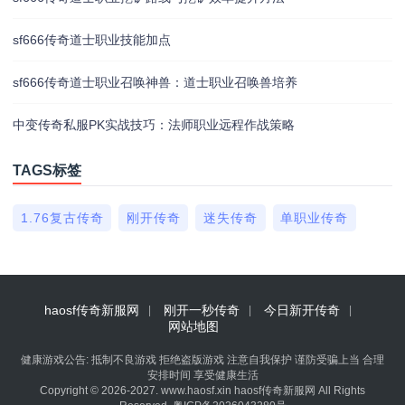
sf666传奇道士职业技能加点
sf666传奇道士职业召唤神兽：道士职业召唤兽培养
中变传奇私服PK实战技巧：法师职业远程作战策略
TAGS标签
1.76复古传奇
刚开传奇
迷失传奇
单职业传奇
haosf传奇新服网
刚开一秒传奇
今日新开传奇
网站地图
健康游戏公告: 抵制不良游戏 拒绝盗版游戏 注意自我保护 谨防受骗上当 合理
安排时间 享受健康生活
Copyright © 2026-2027. www.haosf.xin haosf传奇新服网 All Rights