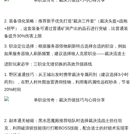
2. 装备强化策略：推荐新手优先打造"裁决三件套"（裁决头盔+战袍
+胫甲），这套装备可通过普通矿洞产出的晶石进行突破，比普通装
备提升30%伤害上限
3. 职业定位选择：根据服务器怪物刷新特点选择合适的职业，例如
如果服务器狼人刷新频繁，建议选择狼人克星职业——裁决流道士
进阶玩家必学：三职业无缝切换的高效升级路线
1. 野区速通技巧：从王城出发时携带裁决专属药剂（建议选择3小时
药剂），在野人村外围放置诱饵怪物，利用毒药属性远程秒杀，节省
20%时间
2. 副本通关秘籍：黑水恶魔殿推荐组队时选择裁决流战士担任坦
克，利用破浪斩技能强行打断BOSS技能，配合道士的封锁术实现零