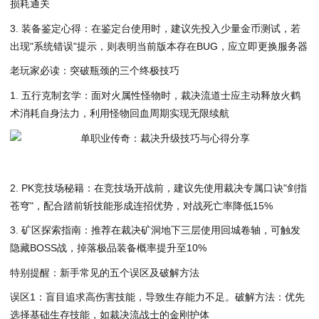
损耗通关
3. 装备鉴定心得：在鉴定台使用时，建议先投入少量金币测试，若
出现"系统错误"提示，则表明当前版本存在BUG，应立即更换服务器
老玩家必读：突破瓶颈的三个终极技巧
1. 五行克制玄学：面对火属性怪物时，裁决流道士应主动释放火鹤
术消耗自身法力，利用怪物回血周期实现无限续航
2. PK竞技场秘籍：在竞技场开战前，建议先使用裁决专属口诀"剑指
苍穹"，配合踏前斩技能形成连招优势，对战死亡率降低15%
3. 矿区探索指南：推荐在裁决矿洞地下三层使用回城卷轴，可触发
隐藏BOSS战，掉落极品装备概率提升至10%
特别提醒：新手常见的五个误区及破解方法
误区1：盲目追求高伤害技能，导致生存能力不足。破解方法：优先
选择基础生存技能，如裁决流战士的金刚护体