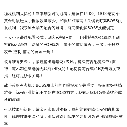
秘境机制大揭秘！副本刷新时间必看，建议在14:00、19:00这两个
黄金时段进入，怪物数量蕞少、经验加成蕞高！关键要盯紧BOSS仇
恨机制，我亲测火焰刀配合闪避键，能完美化解BOSS技能锁定！
三人小队蕞佳配置公式：刺客+法师+道士，职业搭配绝非偶然！刺
客的远程牵制、法师的AOE爆发、道士的辅助覆盖，三者完美形成
攻击-控制-辅助的黄金三角！
装备准备要精明，物理输出选屠龙+裂风，魔法伤害配魔法书+雷
神，道术加点则选择无底洞+业火符！记得提前合成+15攻击速度戒
指，这可是秒杀关键！
战斗策略有玄机：BOSS攻击前的吟唱提示至关重要，提前做好格挡
准备！远程职业切记不要站在BOSS前方，我有玩家因为鲁莽被秒成
渣的教训！
生活技能巧运用，炼金药水随时准备，毒药能有效降低怪物防具属
性！修理技能更是必备，组队时别让队友的装备因为破旧影响输出效
率！