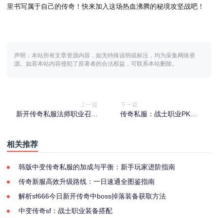
里书写属于自己的传奇！快来加入这场热血沸腾的秘境攻坚战吧！
声明：本站所有文章资源内容，如无特殊说明或标注，均为采集网络资
源。如若本站内容侵犯了原著者的合法权益，可联系本站删除。
上一篇
下一篇
新开传奇私服法师职业召唤
传奇私服：战士职业PK核
技能深度解析
心战斗技巧
相关推荐
韩版中变传奇私服的加成与平衡：新手玩家进阶指南
传奇新服高效升级路线：一日速通全图鉴指南
解析sf666今日新开传奇中boss掉落装备获取方法
中变传奇sf：战士职业装备搭配