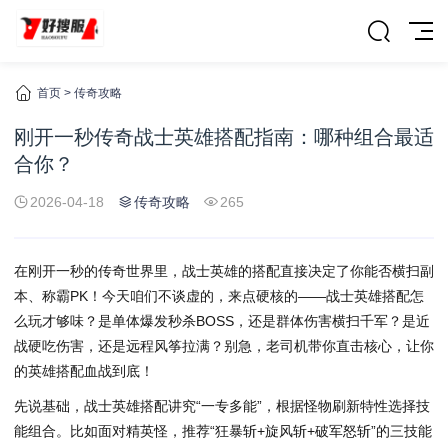
首页
>
传奇攻略
刚开一秒传奇战士英雄搭配指南：哪种组合最适
合你？
2026-04-18
传奇攻略
265
在刚开一秒的传奇世界里，战士英雄的搭配直接决定了你能否横扫副
本、称霸PK！今天咱们不谈虚的，来点硬核的——战士英雄搭配怎
么玩才够味？是单体爆发秒杀BOSS，还是群体伤害横扫千军？是近
战硬吃伤害，还是远程风筝拉满？别急，老司机带你直击核心，让你
的英雄搭配血战到底！
先说基础，战士英雄搭配讲究“一专多能”，根据怪物刷新特性选择技
能组合。比如面对精英怪，推荐“狂暴斩+旋风斩+破军怒斩”的三技能