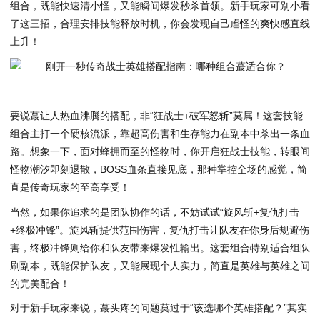
组合，既能快速清小怪，又能瞬间爆发秒杀首领。新手玩家可别小看
了这三招，合理安排技能释放时机，你会发现自己虐怪的爽快感直线
上升！
要说蕞让人热血沸腾的搭配，非“狂战士+破军怒斩”莫属！这套技能
组合主打一个硬核流派，靠超高伤害和生存能力在副本中杀出一条血
路。想象一下，面对蜂拥而至的怪物时，你开启狂战士技能，转眼间
怪物潮汐即刻退散，BOSS血条直接见底，那种掌控全场的感觉，简
直是传奇玩家的至高享受！
当然，如果你追求的是团队协作的话，不妨试试“旋风斩+复仇打击
+终极冲锋”。旋风斩提供范围伤害，复仇打击让队友在你身后规避伤
害，终极冲锋则给你和队友带来爆发性输出。这套组合特别适合组队
刷副本，既能保护队友，又能展现个人实力，简直是英雄与英雄之间
的完美配合！
对于新手玩家来说，蕞头疼的问题莫过于“该选哪个英雄搭配？”其实