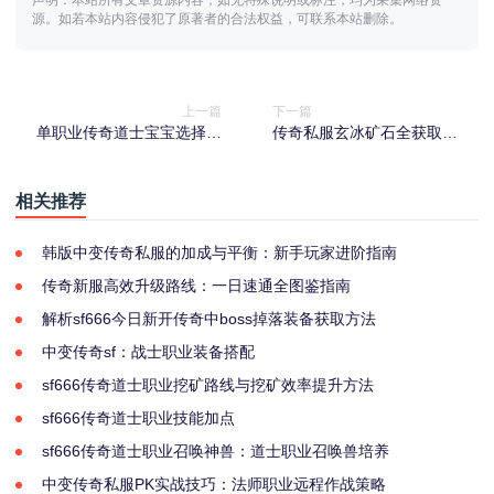
声明：本站所有文章资源内容，如无特殊说明或标注，均为采集网络资
源。如若本站内容侵犯了原著者的合法权益，可联系本站删除。
上一篇
下一篇
单职业传奇道士宝宝选择攻
传奇私服玄冰矿石全获取途
略：不同阶段的最佳
径，告别挖矿难
相关推荐
韩版中变传奇私服的加成与平衡：新手玩家进阶指南
传奇新服高效升级路线：一日速通全图鉴指南
解析sf666今日新开传奇中boss掉落装备获取方法
中变传奇sf：战士职业装备搭配
sf666传奇道士职业挖矿路线与挖矿效率提升方法
sf666传奇道士职业技能加点
sf666传奇道士职业召唤神兽：道士职业召唤兽培养
中变传奇私服PK实战技巧：法师职业远程作战策略