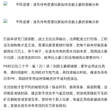
打副本讲究门派搭配，战士主抗法系输出，法师配道士打控场，三职
业互相制衡才是王道。普通玩家更要精打细算，把每个副本经验装备
都用在刀刃上。举个例子，在迷失传奇的黑水河副本里，我用战士吸
引仇恨，法道强攻BOSS，效率比土豪三职业堆砌高出整整40%！
PK时记住三个字：躲！闪！滚！别跟土豪硬碰硬，要学会用走位风
筝。遇到强敌时，先消耗对方怒气值，再找准输出时机。像迷失传奇
日常PK，我就经常用这种策略把对手逼到悬崖边。
生活技能才是平民的秘密武器！炼金药剂、炼骨装备、炼器附魔，这
些都是省钱利器。建议新手优先学习鉴定技能，把游戏里随处可见的
矿石都能变成资源宝库。曾经有个新人玩家，靠鉴定系统捡漏成功换
装，直接在迷失传奇里混到百万富翁级别。