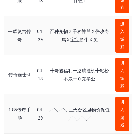
游
服
18
保值1
戏
进
一辉复古传
04-
百种宠物Ｘ千种神器Ｘ倍攻专
入
游
奇
29
属Ｘ宝宝超牛Ｘ免
戏
进
04-
╋奇遇福利╋巡航挂机╋轻松
入
传奇连击sf
游
18
不累╋０充毕业
戏
进
1.85传奇手
04-
╱╲╱╲ 三天合区◢物价保值
入
游
游
29
╱╲╱╲╱
戏