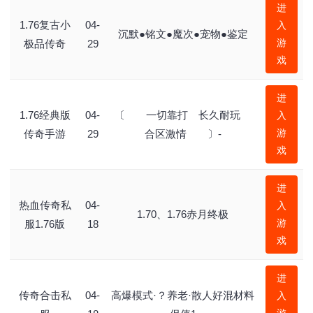
进
1.76复古小
04-
入
沉默●铭文●魔次●宠物●鉴定
游
极品传奇
29
戏
进
1.76经典版
04-
〔 一切靠打 长久耐玩
入
游
传奇手游
29
合区激情 〕-
戏
进
热血传奇私
04-
入
1.70、1.76赤月终极
游
服1.76版
18
戏
进
传奇合击私
04-
高爆模式·？养老·散人好混材料
入