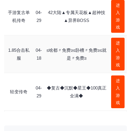
进
手游复古单
04-
42大陆▲专属天花板▲超神技
入
游
机传奇
29
▲异界BOSS
戏
进
1.85合击私
04-
≤啥都〃免费≥≤卧槽〃免费≥≤就
入
游
服
18
是〃免费≥
戏
进
04-
◆复古◆沉默◆星王◆100真正
入
轻变传奇
游
29
全满◆
戏