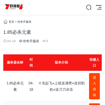
首页
>
传奇开服表
1.85必杀元素
04-18
传奇开服表
9
时
快捷入
服务器名称
版本介绍
间
口
进
1.85必杀元
04-
０充起飞※上线送满赞※送切割
入
游
素
18
机※送刀刀冰冻
戏