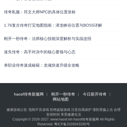
传奇私服：符文大师NPC的具体位置坐标
1.76复古传奇打宝地图指南：潜龙峡谷位置与BOSS详解
刚开一秒传奇：法师核心技能深度解析与实战连招
迷失传奇：高手对决中的核心要领与心态
单职业传奇速成秘籍：龙魂快速升级全攻略
haosf传奇新服网
刚开一秒传奇
今日新开传奇
网站地图
健康游戏公告: 抵制不良游戏 拒绝盗版游戏 注意自我保护 谨防受骗上当 合理
安排时间 享受健康生活
Copyright © 2026-2027. www.haosf.xin haosf传奇新服网 All Rights
Reserved.
粤ICP备2026043280号