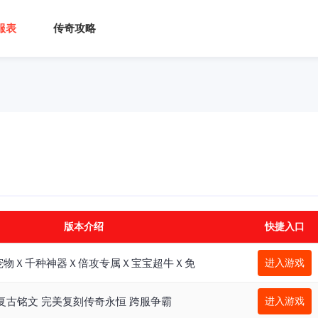
服表
传奇攻略
版本介绍
快捷入口
宠物Ｘ千种神器Ｘ倍攻专属Ｘ宝宝超牛Ｘ免
进入游戏
复古铭文 完美复刻传奇永恒 跨服争霸
进入游戏