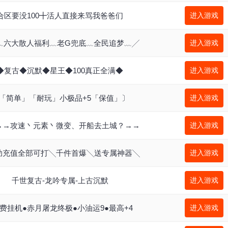
合区要没100╋活人直接来骂我爸爸们
进入游戏
﹏六大散人福利﹏老G兜底﹏全民追梦﹏╱
进入游戏
◆复古◆沉默◆星王◆100真正全满◆
进入游戏
「简单」「耐玩」小极品+5「保值」〕
进入游戏
→→攻速丶元素丶微变、开船去土城？→→
进入游戏
助充值全部可打╲千件首爆╲送专属神器╲
进入游戏
千世复古-龙吟专属-上古沉默
进入游戏
免费挂机●赤月屠龙终极●小油运9●最高+4
进入游戏