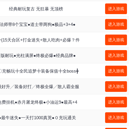
经典耐玩复古 无狂暴 无顶榜
进入游戏
●法师带8个宝宝●道士带两狗●极品+3+4●
进入游戏
{15天合区+打金迷失+散人吃肉+必爆？件
进入游戏
新版耐玩●光柱满屏●终极必爆●经典品牌●
进入游戏
〇充畅玩╋全民追梦╋装备保值╋全boss╋
进入游戏
级好升╱装备好打╱终极全爆╱散人霸全服
进入游戏
免费挂机●赤月屠龙终极●小油运9●最高+4
进入游戏
●最牛迷失●一天打1000真茺●０充玩通关
进入游戏