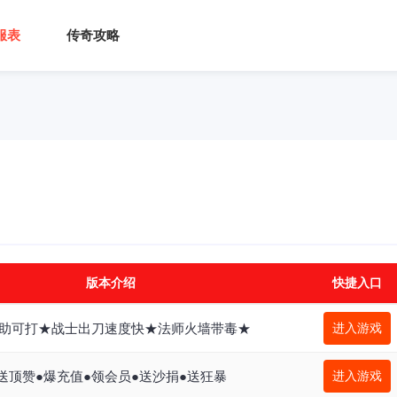
服表
传奇攻略
版本介绍
快捷入口
助可打★战士出刀速度快★法师火墙带毒★
进入游戏
送顶赞●爆充值●领会员●送沙捐●送狂暴
进入游戏