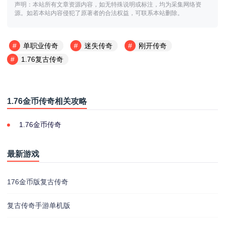
声明：本站所有文章资源内容，如无特殊说明或标注，均为采集网络资
源。如若本站内容侵犯了原著者的合法权益，可联系本站删除。
单职业传奇
迷失传奇
刚开传奇
1.76复古传奇
1.76金币传奇相关攻略
1.76金币传奇
最新游戏
176金币版复古传奇
复古传奇手游单机版