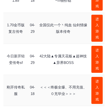
游
1.85
18
~!!!物价稳
戏
进
1.70金币版
04-
全国仅此一个丶纯血 仙剑情缘
入
游
复古传奇
29
版本传奇
戏
进
今日新开轻
04-
42大陆▲专属天花板▲超神技
入
游
变传奇sf
29
▲异界BOSS
戏
进
刚开传奇私
04-
＜＜＜终极全爆、不用充值、
入
游
服
18
０充毕业＞＞＞
戏