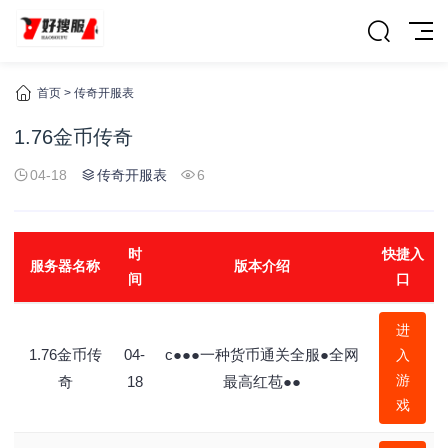
首页
>
传奇开服表
1.76金币传奇
04-18
传奇开服表
6
时
快捷入
服务器名称
版本介绍
间
口
进
1.76金币传
04-
c●●●一种货币通关全服●全网
入
游
奇
18
最高红苞●●
戏