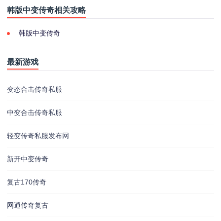
韩版中变传奇相关攻略
韩版中变传奇
最新游戏
变态合击传奇私服
中变合击传奇私服
轻变传奇私服发布网
新开中变传奇
复古170传奇
网通传奇复古