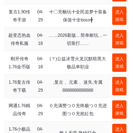
复古1.90传
04-
╋〇充畅玩╋全民追梦╋装备
进入
游戏
奇手游
29
保值╋全boss╋
超变态热血
04-
﹏﹏2026新版﹏简单耐玩﹏一
进入
游戏
传奇私服
18
切靠打﹏﹏
刚开传奇
04-
(？)公益冰雪火龙沉默暗黑大
进入
游戏
1.76金币版
18
极品单职业
1.76复古传
04-
,复古 、元素 、迷失,专属
进入
游戏
奇下载
29
8888888888888
网通1.76精
04-
０充满赞つ０充终极つ０充进
进入
游戏
品传奇
29
图つ０充抢紅包
1.76小极品
04-
进入
散人天堂 急缺打金