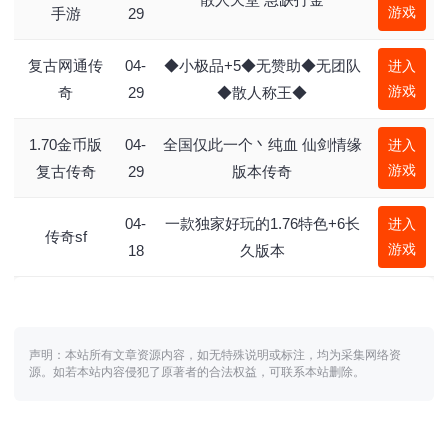
游戏
手游
29
复古网通传
04-
◆小极品+5◆无赞助◆无团队
进入
游戏
奇
29
◆散人称王◆
1.70金币版
04-
全国仅此一个丶纯血 仙剑情缘
进入
游戏
复古传奇
29
版本传奇
04-
一款独家好玩的1.76特色+6长
进入
传奇sf
游戏
18
久版本
声明：本站所有文章资源内容，如无特殊说明或标注，均为采集网络资
源。如若本站内容侵犯了原著者的合法权益，可联系本站删除。