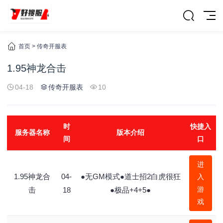
首页
>
传奇开服表
1.95神龙合击
04-18
传奇开服表
10
时
快捷入
服务器名称
版本介绍
间
口
进
1.95神龙合
04-
●无GM模式●道士招2白虎很狂
入
游
击
18
●极品+4+5●
戏