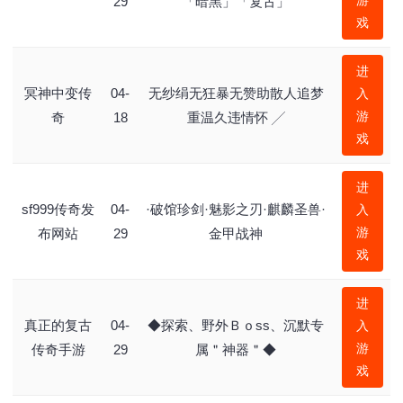
游
29
「暗黑」「复古」
戏
进
冥神中变传
04-
无纱绢无狂暴无赞助散人追梦
入
游
奇
18
重温久违情怀 ╱
戏
进
sf999传奇发
04-
·破馆珍剑·魅影之刃·麒麟圣兽·
入
游
布网站
29
金甲战神
戏
进
真正的复古
04-
◆探索、野外Ｂｏss、沉默专
入
游
传奇手游
29
属＂神器＂◆
戏