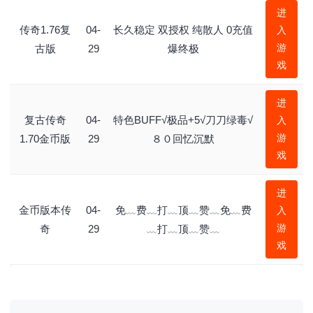
进
传奇1.76复
04-
长久稳定 双授权 纯散人 0充值
入
游
古版
29
爆终极
戏
进
复古传奇
04-
特色BUFF√极品+5√刀刀绿毒√
入
游
1.70金币版
29
８０回忆沉默
戏
进
金币版本传
04-
免﹏费﹏打﹏顶﹏赞﹏免﹏费
入
游
奇
29
﹏打﹏顶﹏赞﹏
戏