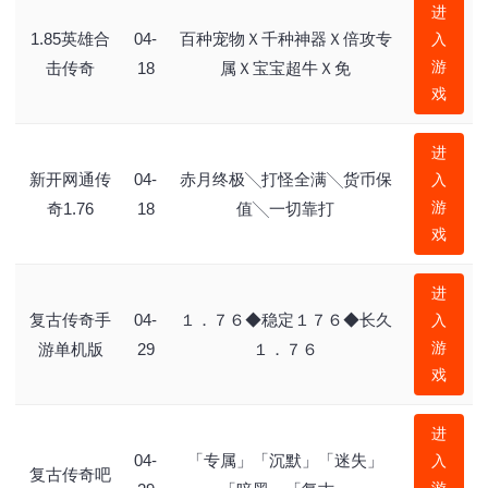
进
1.85英雄合
04-
百种宠物Ｘ千种神器Ｘ倍攻专
入
游
击传奇
18
属Ｘ宝宝超牛Ｘ免
戏
进
新开网通传
04-
赤月终极╲打怪全满╲货币保
入
游
奇1.76
18
值╲一切靠打
戏
进
复古传奇手
04-
１．７６◆稳定１７６◆长久
入
游
游单机版
29
１．７６
戏
进
04-
「专属」「沉默」「迷失」
入
复古传奇吧